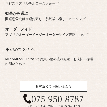
ラピスラズリ
ルチル
ローズクォーツ
効果から選ぶ
開運
恋愛成就
金運
お守り・邪気祓い
癒し・ヒーリング
オーダーメイド
アプリでオーダー
イージーオーダー
サイズ表記について
♦︎初めての方へ
MINAMI22910について
お買い物の流れ
配送・お支払い
修理
お問い合わせ
お電話でのお問い合わせ
075-950-8787
お問い合わせ時間：平日10時～17時