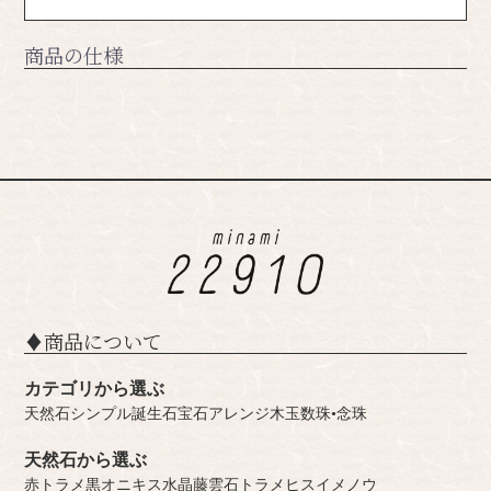
商品の仕様
♦︎商品について
カテゴリから選ぶ
天然石シンプル
誕生石
宝石
アレンジ
木玉
数珠•念珠
天然石から選ぶ
赤トラメ
黒オニキス
水晶
藤雲石
トラメ
ヒスイ
メノウ