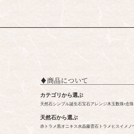
♦︎商品について
カテゴリから選ぶ
天然石シンプル
誕生石
宝石
アレンジ
木玉
数珠•念珠
天然石から選ぶ
赤トラメ
黒オニキス
水晶
藤雲石
トラメ
ヒスイ
メノ