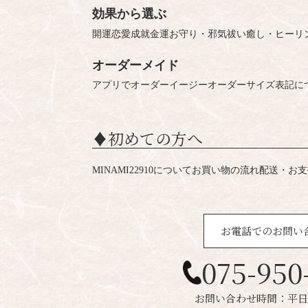
効果から選ぶ
開運
恋愛成就
金運
お守り・邪気祓い
癒し・ヒーリ
オーダーメイド
アプリでオーダー
イージーオーダー
サイズ表記に
♦︎初めての方へ
MINAMI22910について
お買い物の流れ
配送・お支
お電話でのお問い
075-950
お問い合わせ時間：平日1