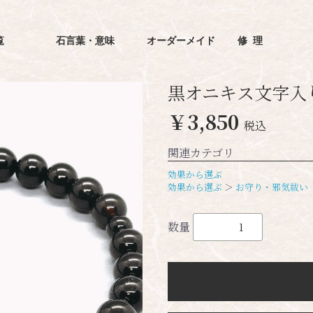
覧
石言葉・意味
オーダーメイド
修理
黒オニキス文字入
￥3,850
税込
関連カテゴリ
効果から選ぶ
効果から選ぶ
＞
お守り・邪気祓い
数量