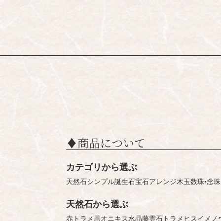
♦︎商品について
カテゴリから選ぶ
天然石シンプル
誕生石
宝石
アレンジ
木玉
数珠•念珠
天然石から選ぶ
赤トラメ
黒オニキス
水晶
藤雲石
トラメ
ヒスイ
メノ