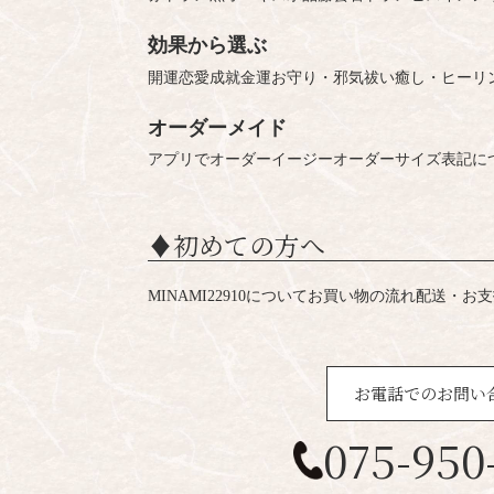
効果から選ぶ
開運
恋愛成就
金運
お守り・邪気祓い
癒し・ヒーリ
オーダーメイド
アプリでオーダー
イージーオーダー
サイズ表記に
♦︎初めての方へ
MINAMI22910について
お買い物の流れ
配送・お支
お電話でのお問い
075-950