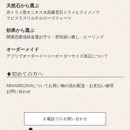
天然石から選ぶ
赤トラメ
黒オニキス
水晶
藤雲石
トラメ
ヒスイ
メノウ
ラピスラズリ
ルチル
ローズクォーツ
効果から選ぶ
開運
恋愛成就
金運
お守り・邪気祓い
癒し・ヒーリング
オーダーメイド
アプリでオーダー
イージーオーダー
サイズ表記について
♦︎初めての方へ
MINAMI22910について
お買い物の流れ
配送・お支払い
修理
お問い合わせ
お電話でのお問い合わせ