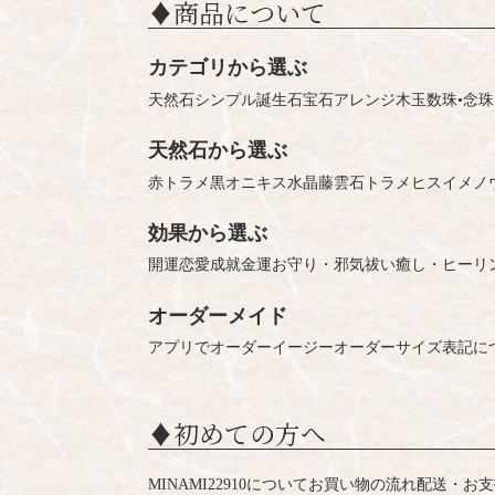
♦︎商品について
カテゴリから選ぶ
天然石シンプル
誕生石
宝石
アレンジ
木玉
数珠•念珠
天然石から選ぶ
赤トラメ
黒オニキス
水晶
藤雲石
トラメ
ヒスイ
メノ
効果から選ぶ
開運
恋愛成就
金運
お守り・邪気祓い
癒し・ヒーリ
オーダーメイド
アプリでオーダー
イージーオーダー
サイズ表記に
♦︎初めての方へ
MINAMI22910について
お買い物の流れ
配送・お支