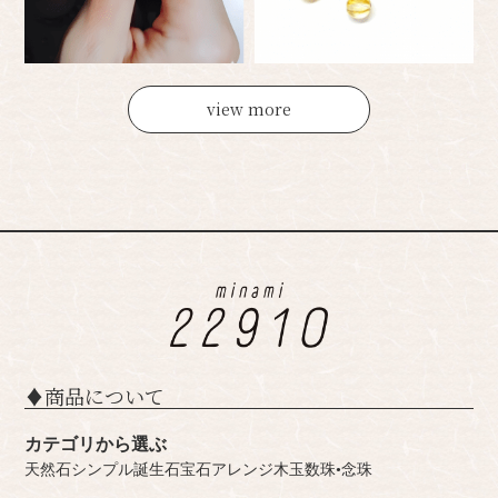
view more
♦︎商品について
カテゴリから選ぶ
天然石シンプル
誕生石
宝石
アレンジ
木玉
数珠•念珠