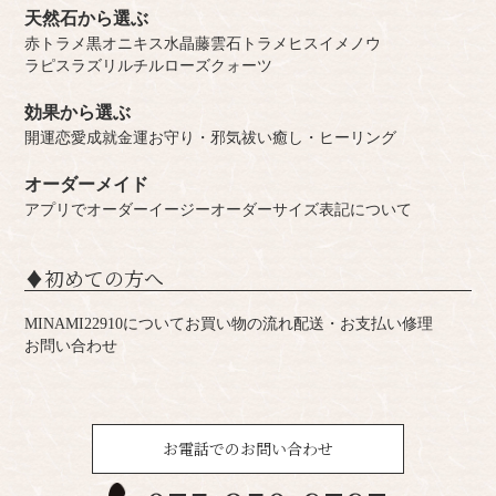
天然石から選ぶ
赤トラメ
黒オニキス
水晶
藤雲石
トラメ
ヒスイ
メノウ
ラピスラズリ
ルチル
ローズクォーツ
効果から選ぶ
開運
恋愛成就
金運
お守り・邪気祓い
癒し・ヒーリング
オーダーメイド
アプリでオーダー
イージーオーダー
サイズ表記について
♦︎初めての方へ
MINAMI22910について
お買い物の流れ
配送・お支払い
修理
お問い合わせ
お電話でのお問い合わせ